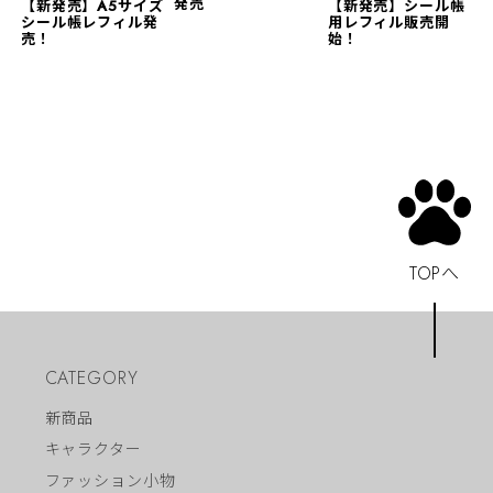
発売
【新発売】A5サイズ
【新発売】シール帳
シール帳レフィル発
用レフィル販売開
売！
始！
TOPへ
CATEGORY
新商品
キャラクター
ファッション小物