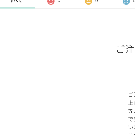
すべて
0
0
ご注
ご
上
等
で
い