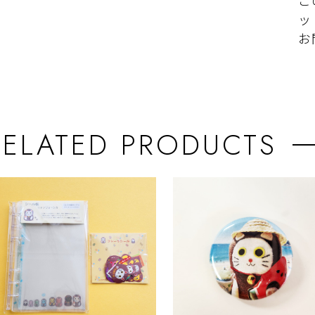
こ
ッ
お
RELATED PRODUCTS