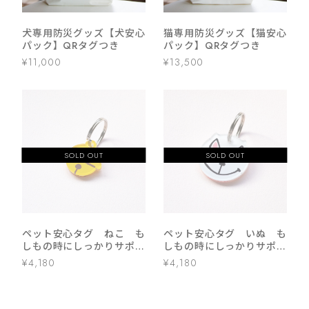
犬専用防災グッズ【犬安心
猫専用防災グッズ【猫安心
パック】QRタグつき
パック】QRタグつき
¥11,000
¥13,500
SOLD OUT
SOLD OUT
ペット安心タグ ねこ も
ペット安心タグ いぬ も
しもの時にしっかりサポー
しもの時にしっかりサポー
ト！QRを読み取ってもら
ト！QRを読み取ってもら
¥4,180
¥4,180
うだけ
うだけ