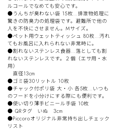
ルコールでなめても安心です。
●うんちが臭わない袋 15枚…排泄物処理に
驚きの防臭力の処理袋です。避難所で他の
人を不快にさせません。Mサイズ。
●ペット用ウェットティッシュ 80枚…汚れ
てもお風呂に入れられない非常時に。
●割れないステンレス食器…落としても割
れないステンレスです。２個（エサ用・水
用）
直径13cm
●ゴミ袋30リットル 10枚
●チャック付ポリ袋 大・小 各5枚…いつも
のフードを小分けにする際にも便利です。
●使い切り薄手ビニール手袋 10枚
● QRタグ いぬ 3cm
●Piccoroオリジナル非常持ち出しチェック
リスト