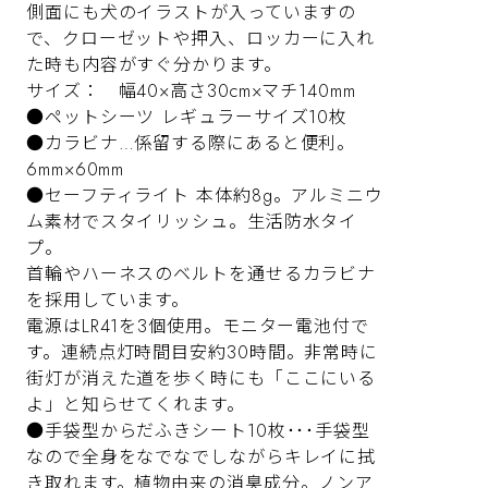
側面にも犬のイラストが入っていますの
で、クローゼットや押入、ロッカーに入れ
た時も内容がすぐ分かります。
サイズ： 幅40×高さ30cm×マチ140mm
●ペットシーツ レギュラーサイズ10枚
●カラビナ…係留する際にあると便利。
6mm×60mm
●セーフティライト 本体約8g。アルミニウ
ム素材でスタイリッシュ。生活防水タイ
プ。
首輪やハーネスのベルトを通せるカラビナ
を採用しています。
電源はLR41を3個使用。モニター電池付で
す。連続点灯時間目安約30時間。非常時に
街灯が消えた道を歩く時にも「ここにいる
よ」と知らせてくれます。
●手袋型からだふきシート10枚･･･手袋型
なので全身をなでなでしながらキレイに拭
き取れます。植物由来の消臭成分。ノンア