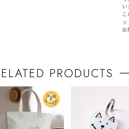
い
こ
ッ
お
RELATED PRODUCTS