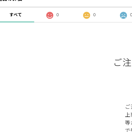
すべて
0
0
ご注
ご
上
等
で