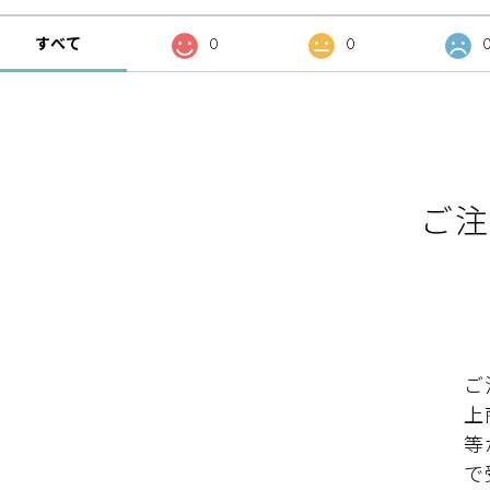
すべて
0
0
ご注
ご
上
等
で