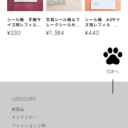
シール帳 手帳サ
文鳥シール帳＆フ
シール帳 A5サイ
イズ用レフィル
レークシールセッ
ズ用レフィル 6
【小】 6穴 18
ト
穴 10枚
¥330
¥1,584
¥440
枚
TOPへ
CATEGORY
新商品
キャラクター
ファッション小物