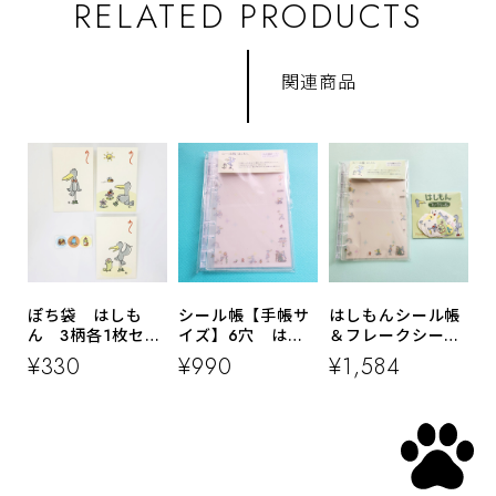
RELATED PRODUCTS
関連商品
ぽち袋 はしも
シール帳【手帳サ
はしもんシール帳
ん 3柄各1枚セッ
イズ】6穴 はし
＆フレークシール
ト
もん
セット
¥330
¥990
¥1,584